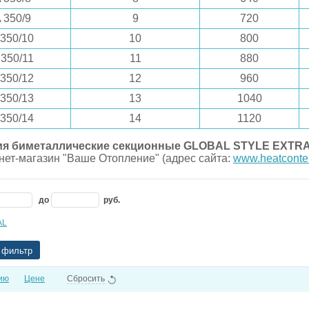
350/9
9
720
350/10
10
800
350/11
11
880
350/12
12
960
350/13
13
1040
350/14
14
1120
я биметаллические секционные GLOBAL STYLE EXTRA 
нет-магазин "Ваше Отопление" (адрес сайта:
www.heatconten
до
руб.
AL
 фильтр
ию
Цене
Сбросить