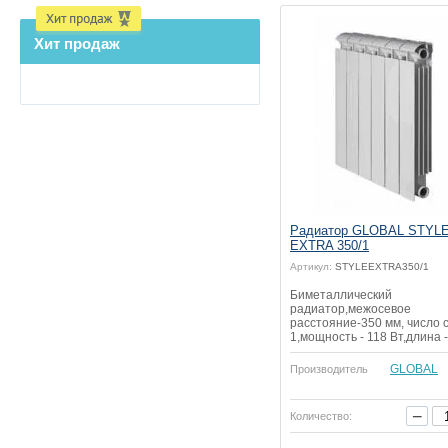
Хит продаж
Радиатор GLOBAL STYL
EXTRA 350/1
Артикул:
STYLEEXTRA350/1
Биметаллический
радиатор,межосевое
расстояние-350 мм, число с
1,мощность - 118 Вт,длина -
GLOBAL
Производитель
−
Количество: