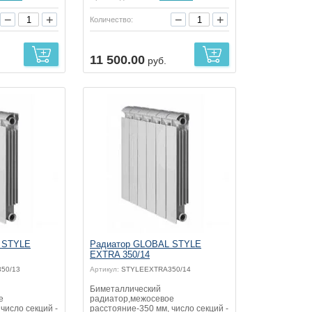
−
+
−
+
Количество:
11 500.00
руб.
 STYLE
Радиатор GLOBAL STYLE
EXTRA 350/14
50/13
Артикул:
STYLEEXTRA350/14
Биметаллический
е
радиатор,межосевое
число секций -
расстояние-350 мм, число секций -