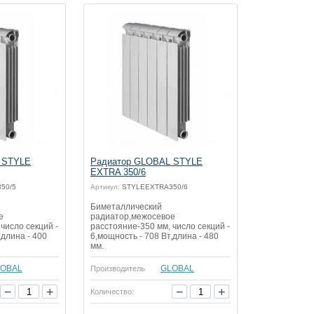
 STYLE
Радиатор GLOBAL STYLE
EXTRA 350/6
50/5
Артикул:
STYLEEXTRA350/6
Биметаллический
е
радиатор,межосевое
число секций -
расстояние-350 мм, число секций -
,длина - 400
6,мощность - 708 Вт,длина - 480
мм.
OBAL
GLOBAL
Производитель
−
+
−
+
Количество: