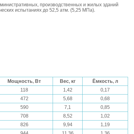
дминистративных, производственных и жилых зданий
еских испытаниях до 52,5 атм. (5,25 МПа).
Мощность, Вт
Вес, кг
Ёмкость, л
118
1,42
0,17
472
5,68
0,68
590
7,1
0,85
708
8,52
1,02
826
9,94
1,19
944
11,36
1,36