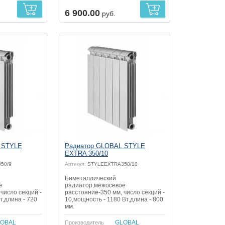
6 900.00
руб.
 STYLE
Радиатор GLOBAL STYLE
EXTRA 350/10
50/9
Артикул:
STYLEEXTRA350/10
Биметаллический
е
радиатор,межосевое
число секций -
расстояние-350 мм, число секций -
т,длина - 720
10,мощность - 1180 Вт,длина - 800
мм.
OBAL
GLOBAL
Производитель