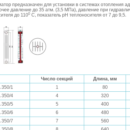
атор предназначен для установки в системах отопления а
чее давление до 35 атм. (3,5 МПа), давление при гидравлич
0
ителя до 110
С, показатель рН теплоносителя от 7 до 9,5.
Число секций
Длина, мм
350/1
1
80
350/4
4
320
350/5
5
400
350/6
6
480
350/7
7
560
350/8
8
640