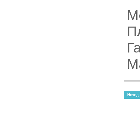
М
П
Г
Ма
Назад