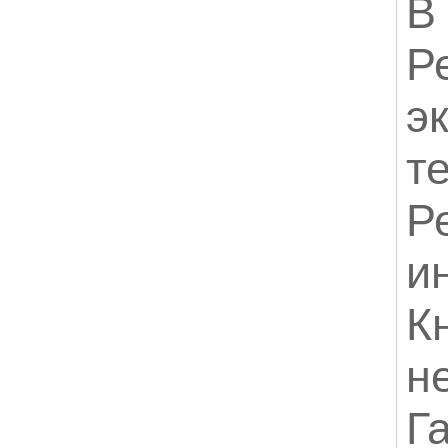
В
Р
э
т
Р
и
К
н
Г