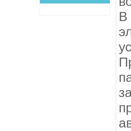
в
В
э
у
П
п
з
п
а