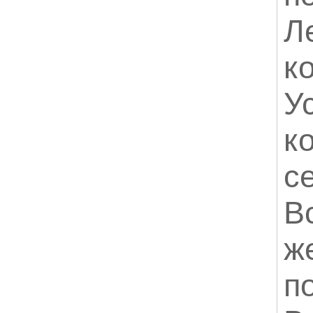
Л
к
У
к
с
В
ж
п