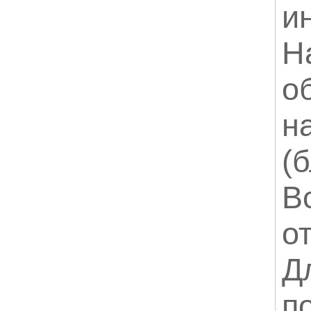
и
Н
о
н
(
В
о
Д
п