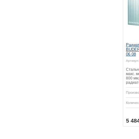
Радиат
BUDERU
06 08
Артикул:
Стальн
макс. м
800 мм
радиат
Произво
Количес
Купить
Купить
5 48