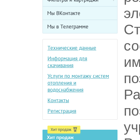
эл
Мы ВКонтакте
Ст
Мы в Телеграмме
со
Технические данные
им
Информация для
скачивания
по
Услуги по монтажу систем
отопления и
водоснабжения
Ра
Контакты
по
Регистрация
уч
Хит продаж