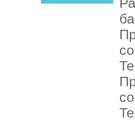
Ра
ба
Пр
со
Те
Пр
со
Те