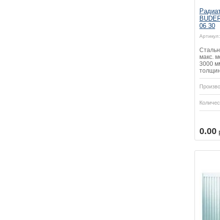
Радиат
BUDERU
06 30
Артикул:
Стальн
макс. м
3000 мм
толщин
Произво
Количес
Купить
Купить
0.00