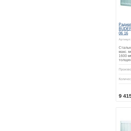
Радиат
BUDERU
06 16
Артикул:
Стальн
макс. м
1600 мм
толщин
Произво
Количес
Купить
Купить
9 41