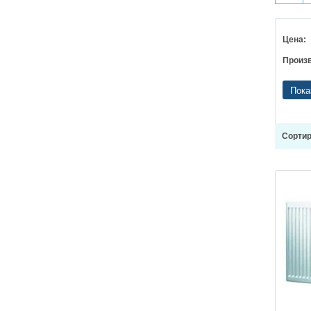
Цена:
Произ
Пока
Сортир