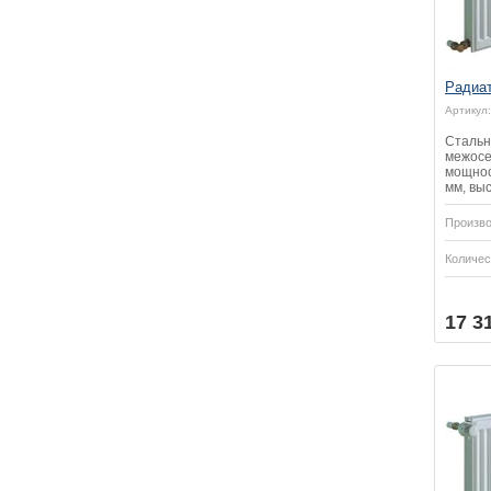
Радиа
Артикул:
Стальн
межосе
мощност
мм, выс
Произво
Количес
Купить
Купить
17 3