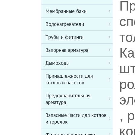
Пр
Мембранные баки
сп
Водонагреватели
то
Трубы и фитинги
Ка
Запорная арматура
Дымоходы
шт
Принадлежности для
ро
котлов и насосов
Предохранительная
эл
арматура
, 
Запасные части для котлов
и горелок
ко
Фильтры и картриджи