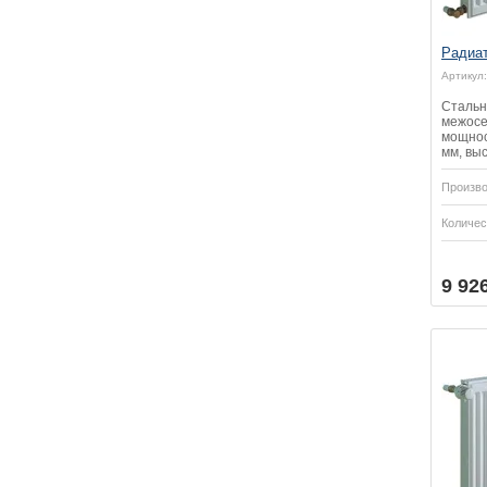
Радиа
Артикул:
Стальн
межосе
мощност
мм, выс
Произво
Количес
Купить
Купить
9 92