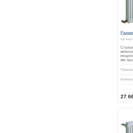
Радиа
Артикул:
Стальн
межосе
мощнос
мм, выс
Произво
Количес
Купить
Купить
27 6